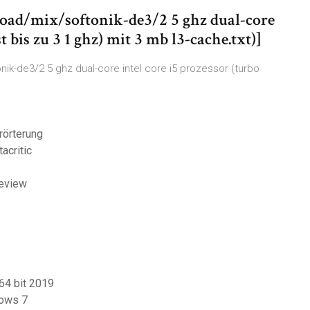
d/mix/softonik-de3/2 5 ghz dual-core
t bis zu 3 1 ghz) mit 3 mb l3-cache.txt)]
k-de3/2 5 ghz dual-core intel core i5 prozessor (turbo
rörterung
acritic
review
64 bit 2019
dows 7