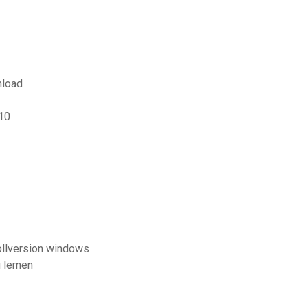
nload
10
ollversion windows
 lernen