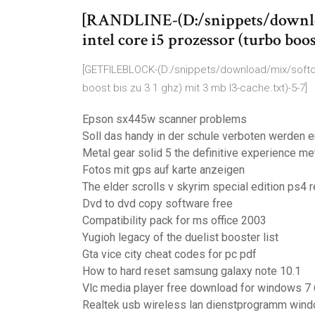
[RANDLINE-(D:/snippets/downloa
intel core i5 prozessor (turbo boos
[GETFILEBLOCK-(D:/snippets/download/mix/softoni
boost bis zu 3 1 ghz) mit 3 mb l3-cache.txt)-5-7]
Epson sx445w scanner problems
Soll das handy in der schule verboten werden e
Metal gear solid 5 the definitive experience met
Fotos mit gps auf karte anzeigen
The elder scrolls v skyrim special edition ps4 
Dvd to dvd copy software free
Compatibility pack for ms office 2003
Yugioh legacy of the duelist booster list
Gta vice city cheat codes for pc pdf
How to hard reset samsung galaxy note 10.1
Vlc media player free download for windows 7 
Realtek usb wireless lan dienstprogramm win