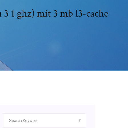
u 3 1 ghz) mit 3 mb l3-cache