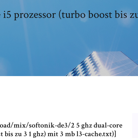
e i5 prozessor (turbo boost bis z
d/mix/softonik-de3/2 5 ghz dual-core
t bis zu 3 1 ghz) mit 3 mb l3-cache.txt)]