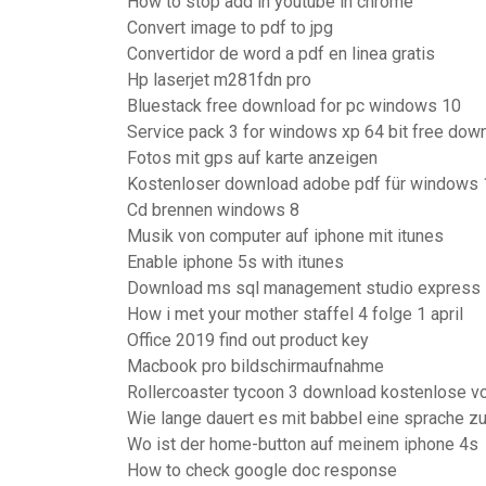
How to stop add in youtube in chrome
Convert image to pdf to jpg
Convertidor de word a pdf en linea gratis
Hp laserjet m281fdn pro
Bluestack free download for pc windows 10
Service pack 3 for windows xp 64 bit free dow
Fotos mit gps auf karte anzeigen
Kostenloser download adobe pdf für windows 
Cd brennen windows 8
Musik von computer auf iphone mit itunes
Enable iphone 5s with itunes
Download ms sql management studio express
How i met your mother staffel 4 folge 1 april
Office 2019 find out product key
Macbook pro bildschirmaufnahme
Rollercoaster tycoon 3 download kostenlose v
Wie lange dauert es mit babbel eine sprache zu
Wo ist der home-button auf meinem iphone 4s
How to check google doc response