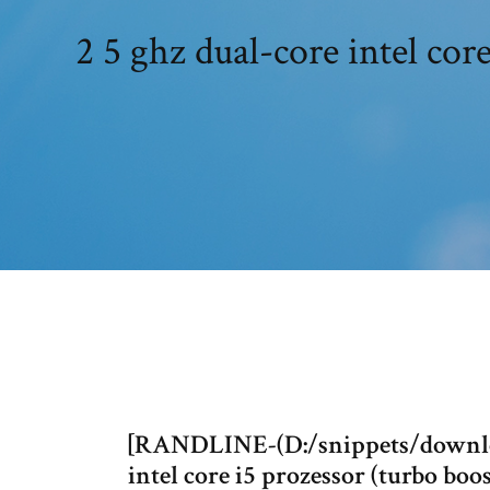
2 5 ghz dual-core intel cor
[RANDLINE-(D:/snippets/downloa
intel core i5 prozessor (turbo boos