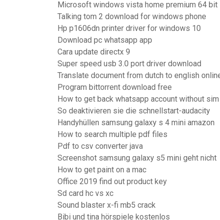
Microsoft windows vista home premium 64 bit
Talking tom 2 download for windows phone
Hp p1606dn printer driver for windows 10
Download pc whatsapp app
Cara update directx 9
Super speed usb 3.0 port driver download
Translate document from dutch to english onlin
Program bittorrent download free
How to get back whatsapp account without sim
So deaktivieren sie die schnellstart-audacity
Handyhüllen samsung galaxy s 4 mini amazon
How to search multiple pdf files
Pdf to csv converter java
Screenshot samsung galaxy s5 mini geht nicht
How to get paint on a mac
Office 2019 find out product key
Sd card hc vs xc
Sound blaster x-fi mb5 crack
Bibi und tina hörspiele kostenlos