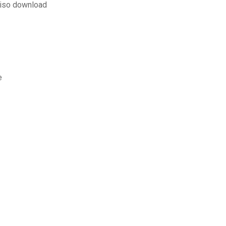
 iso download
e