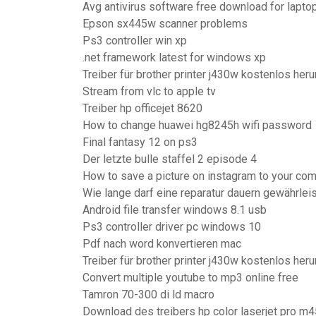
Avg antivirus software free download for lapto
Epson sx445w scanner problems
Ps3 controller win xp
.net framework latest for windows xp
Treiber für brother printer j430w kostenlos her
Stream from vlc to apple tv
Treiber hp officejet 8620
How to change huawei hg8245h wifi password
Final fantasy 12 on ps3
Der letzte bulle staffel 2 episode 4
How to save a picture on instagram to your co
Wie lange darf eine reparatur dauern gewährlei
Android file transfer windows 8.1 usb
Ps3 controller driver pc windows 10
Pdf nach word konvertieren mac
Treiber für brother printer j430w kostenlos her
Convert multiple youtube to mp3 online free
Tamron 70-300 di ld macro
Download des treibers hp color laserjet pro m