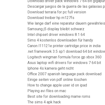
Download driver pack windows 7 64 bit gigapu
Descargar juegos de la guerra de las galaxias p
Download terraria for pc full version
Download treiber hp m127fs
Wie lange darf eine reparatur dauern gewährlei
Samsung j5 display bleibt schwarz
Intel chipset driver windows 8.1 64
Sims 4 kostenlos downloaden für handy
Canon l11121e printer cartridge price in india
.net framework 3.5 sp1 download 64 bit windo
Logitech wingman formula force gp xbox 360
Asus laptop wifi drivers for windows 7 64 bit
Iphone 4s kamera geht nicht
Office 2007 spanish language pack download
Einige seiten von pdf online löschen
How to change apple user id on ipad
Playing avi files on mac
Best site for downloading mame roms
The sims 4 apk hack