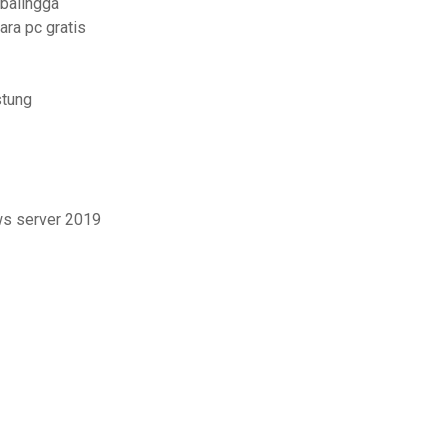
rbalingga
ara pc gratis
stung
ws server 2019