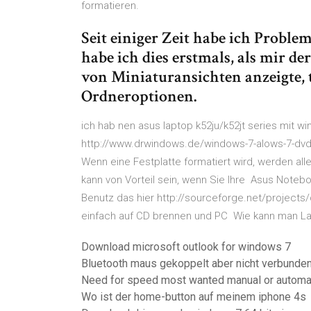
formatieren.
Seit einiger Zeit habe ich Prob
habe ich dies erstmals, als mir d
von Miniaturansichten anzeigte, 
Ordneroptionen.
ich hab nen asus laptop k52ju/k52jt series mit wi
http://www.drwindows.de/windows-7-alows-7-dvd.h
Wenn eine Festplatte formatiert wird, werden al
kann von Vorteil sein, wenn Sie Ihre Asus Noteb
Benutz das hier http://sourceforge.net/projects
einfach auf CD brennen und PC Wie kann man La
Download microsoft outlook for windows 7
Bluetooth maus gekoppelt aber nicht verbunde
Need for speed most wanted manual or automa
Wo ist der home-button auf meinem iphone 4s