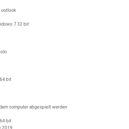
 outlook
ndows 7 32 bit
solo
64 bit
 dem computer abgespielt werden
64 bit
ce 2019