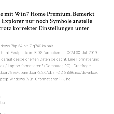
leme mit Win7 Home Premium. Bemerkt
er Explorer nur noch Symbole anstelle
trotz korrekter Einstellungen unter
ndows 7hp 64 bit i7 q740 ka halt.
tml Festplatte im BIOS formatieren - CCM 30. Juli 2019
le darauf gespeicherten Daten gelöscht. Eine Formatierung
ook / Laptop formatieren? (Computer, PC) - Gutefrage
/dban/files/dban/dban-2.2.6/dban-2.2.6_i586.iso/download
ptop Windows 7/8/10 formatieren? - Jiho
n
tic