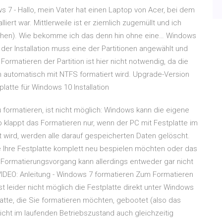
7 - Hallo, mein Vater hat einen Laptop von Acer, bei dem
rt war. Mittlerweile ist er ziemlich zugemüllt und ich
machen). Wie bekomme ich das denn hin ohne eine… Windows
n der Installation muss eine der Partitionen angewählt und
Formatieren der Partition ist hier nicht notwendig, da die
tion automatisch mit NTFS formatiert wird. Upgrade-Version
latte für Windows 10 Installation
ormatieren, ist nicht möglich: Windows kann die eigene
lb klappt das Formatieren nur, wenn der PC mit Festplatte im
t wird, werden alle darauf gespeicherten Daten gelöscht.
ie Ihre Festplatte komplett neu bespielen möchten oder das
 Formatierungsvorgang kann allerdings entweder gar nicht
IDEO: Anleitung - Windows 7 formatieren Zum Formatieren
t leider nicht möglich die Festplatte direkt unter Windows
atte, die Sie formatieren möchten, gebootet (also das
icht im laufenden Betriebszustand auch gleichzeitig