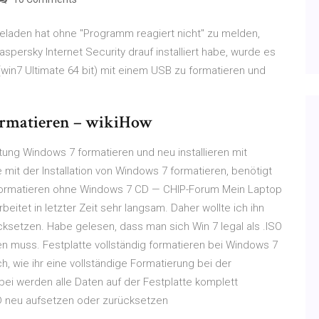
den hat ohne "Programm reagiert nicht" zu melden,
spersky Internet Security drauf installiert habe, wurde es
in7 Ultimate 64 bit) mit einem USB zu formatieren und
ormatieren – wikiHow
itung Windows 7 formatieren und neu installieren mit
e mit der Installation von Windows 7 formatieren, benötigt
p formatieren ohne Windows 7 CD — CHIP-Forum Mein Laptop
beitet in letzter Zeit sehr langsam. Daher wollte ich ihn
cksetzen. Habe gelesen, dass man sich Win 7 legal als .ISO
n muss. Festplatte vollständig formatieren bei Windows 7
ich, wie ihr eine vollständige Formatierung bei der
bei werden alle Daten auf der Festplatte komplett
D neu aufsetzen oder zurücksetzen