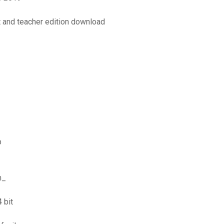
t and teacher edition download
p
m_
 bit